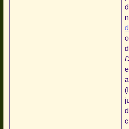
d
n
o
d
D
e
a
j
d
c