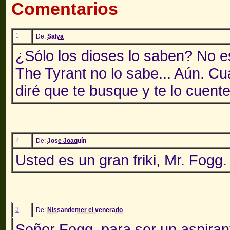
Comentarios
1
De:
Salva
¿Sólo los dioses lo saben? No e
The Tyrant no lo sabe... Aún. C
diré que te busque y te lo cuente,
2
De:
Jose Joaquín
Usted es un gran friki, Mr. Fogg.
3
De:
Nissandemer el venerado
Señor Fogg, para ser un aspiran