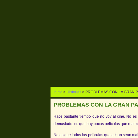
Inicio
>
Historias
> PROBLEMAS CON LA GRAN 
PROBLEMAS CON LA GRAN P
Hace bastante tiempo que no voy al cine. No es
demasiado, es que hay pocas películas que realme
No es que todas las películas que echan sean ma