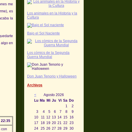
iones me
rme), es
Los animales en la Historia y la
Cultura
acaba la
Bajo el Sol Naciente
quedarte
 algo en
Los cómics de la Segunda
Guerra Mundial
Don Juan Tenorio y Halloween
Archivos
<
Agosto 2026
Lu
Ma
Mi
Ju
Vi
Sa
Do
1
2
3
4
5
6
7
8
9
10
11
12
13
14
15
16
 22:35
17
18
19
20
21
22
23
24
25
26
27
28
29
30
s con