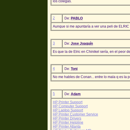
los colegas.
2
De:
PABLO
Aunque si me apuntaría a ver una peli de ELRIC 
3
De:
Jose Joaquín
Es que la de Elric en Chinikel sería, en el peor 
4
De:
Toni
No me hables de Conan... entre lo mala q es la peli
5
De:
Adam
HP Printer Support
HP Computer Support
HP Laptop Support
HP Printer Customer Service
HP Printer Drivers
HP Printer Helpline
HP Printer Atlanta