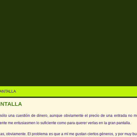
PANTALLA
ANTALLA
 sólo una cuestión de dinero, aunque obviamente el precio de una entrada no 
nte me entusiasmen lo suficiente como para querer verlas en la gran pantalla.
las, obviamente. El problema es que a mí me gustan ciertos géneros, y por muy b