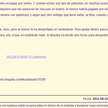
rés en pagar por verlos. Y cuando echan ese tipo de películas, en muchas ocas
ni siquiera que me parezcan de risa (eso es bueno, al menos habría pagado por reí
cámara con parkinson y algún que otro doblaje que tiene delito, al final, cuando 
a, claro, pero al menos te ha despertado un sentimiento. Pero gastar dinero para 
era, eso sí que es realmente malo: el directos ha tenido dos horas para despertar
2011-08-24 09:28
|
5 Comentarios
tem.blogalia.com//trackbacks/70295
Fecha:
2011-08-24
me hubiera valido la pena pillar el dinero de la entrada y tomarme unas cerveza