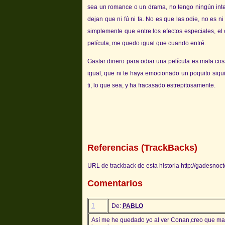
sea un romance o un drama, no tengo ningún inte
dejan que ni fú ni fa. No es que las odie, no es 
simplemente que entre los efectos especiales, el 
película, me quedo igual que cuando entré.
Gastar dinero para odiar una película es mala cos
igual, que ni te haya emocionado un poquito siqui
ti, lo que sea, y ha fracasado estrepitosamente.
Referencias (TrackBacks)
URL de trackback de esta historia http://gadesnoc
Comentarios
1
De:
PABLO
Así me he quedado yo al ver Conan,creo que mas 