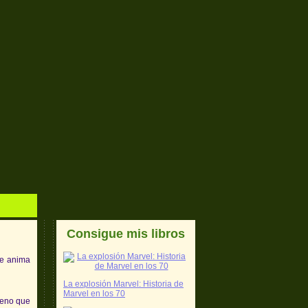
Consigue mis libros
me anima
La explosión Marvel: Historia de
Marvel en los 70
ueno que