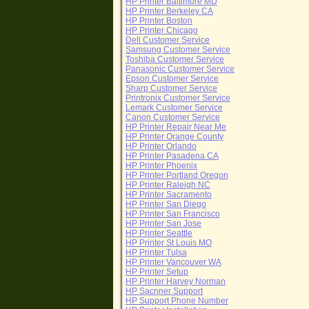
HP Printer Baltimore MD
HP Printer Berkeley CA
HP Printer Boston
HP Printer Chicago
Dell Customer Service
Samsung Customer Service
Toshiba Customer Service
Panasonic Customer Service
Epson Customer Service
Sharp Customer Service
Printronix Customer Service
Lemark Customer Service
Canon Customer Service
HP Printer Repair Near Me
HP Printer Orange County
HP Printer Orlando
HP Printer Pasadena CA
HP Printer Phoenix
HP Printer Portland Oregon
HP Printer Raleigh NC
HP Printer Sacramento
HP Printer San Diego
HP Printer San Francisco
HP Printer San Jose
HP Printer Seattle
HP Printer St Louis MO
HP Printer Tulsa
HP Printer Vancouver WA
HP Printer Setup
HP Printer Harvey Norman
HP Sacnner Support
HP Support Phone Number