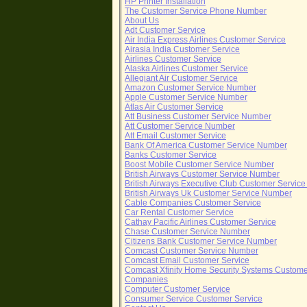
HP Printer Installation
The Customer Service Phone Number
About Us
Adt Customer Service
Air India Express Airlines Customer Service
Airasia India Customer Service
Airlines Customer Service
Alaska Airlines Customer Service
Allegiant Air Customer Service
Amazon Customer Service Number
Apple Customer Service Number
Atlas Air Customer Service
Att Business Customer Service Number
Att Customer Service Number
Att Email Customer Service
Bank Of America Customer Service Number
Banks Customer Service
Boost Mobile Customer Service Number
British Airways Customer Service Number
British Airways Executive Club Customer Servic
British Airways Uk Customer Service Number
Cable Companies Customer Service
Car Rental Customer Service
Cathay Pacific Airlines Customer Service
Chase Customer Service Number
Citizens Bank Customer Service Number
Comcast Customer Service Number
Comcast Email Customer Service
Comcast Xfinity Home Security Systems Custom
Companies
Computer Customer Service
Consumer Service Customer Service