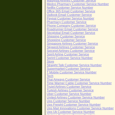
Malaysia Airlines Customer Service
Medco Pharmacy Customer Service Number
Netflix Customer Service Number
Office 365 Email Customer Service
Outlook Email Customer Service
Paypal Customer Service Number
Pharmacy Customer Service
Phone Company Customer Service
Roadrunner Email Customer Service
Sbcglobal Email Customer Service
Shipping Customer Service
Shopping Customer Service
Singapore Airlines Customer Service
Skywest Airlines Customer Service
Spicejet Airlines Customer Service
Spirit Airline Customer Service
Sprint Customer Service Number
Store
Straight Talk Customer Service Number
Supermarket Customer Service
T Mobile Customer Service Number
Tech
Thai Airways Customer Service
Time Warner Cable Customer Service Number
Trujet Airlines Customer Service
Turkish Airlines Customer Service
Uber Customer Service Number
United Airlines Customer Service Number
Ups Customer Service Number
Ups Freight Customer Service Number
Ups Mail Innovations Customer Service Number
Ups Uk Customer Service Number