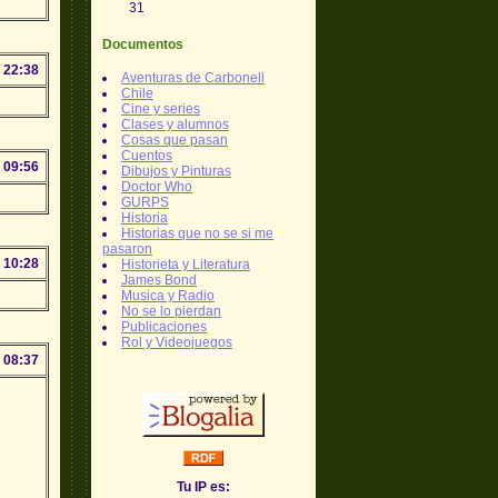
31
Documentos
 22:38
Aventuras de Carbonell
Chile
Cine y series
Clases y alumnos
Cosas que pasan
Cuentos
 09:56
Dibujos y Pinturas
Doctor Who
GURPS
Historia
Historias que no se si me
pasaron
 10:28
Historieta y Literatura
James Bond
Musica y Radio
No se lo pierdan
Publicaciones
Rol y Videojuegos
 08:37
Tu IP es: