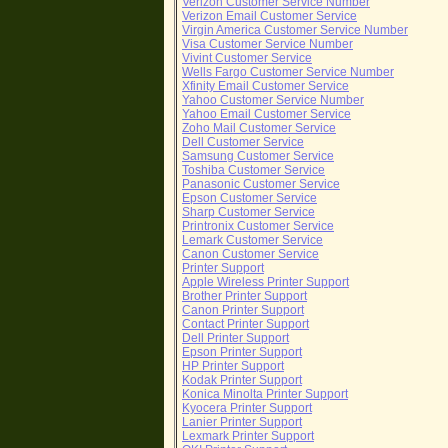
Verizon Customer Service Number
Verizon Email Customer Service
Virgin America Customer Service Number
Visa Customer Service Number
Vivint Customer Service
Wells Fargo Customer Service Number
Xfinity Email Customer Service
Yahoo Customer Service Number
Yahoo Email Customer Service
Zoho Mail Customer Service
Dell Customer Service
Samsung Customer Service
Toshiba Customer Service
Panasonic Customer Service
Epson Customer Service
Sharp Customer Service
Printronix Customer Service
Lemark Customer Service
Canon Customer Service
Printer Support
Apple Wireless Printer Support
Brother Printer Support
Canon Printer Support
Contact Printer Support
Dell Printer Support
Epson Printer Support
HP Printer Support
Kodak Printer Support
Konica Minolta Printer Support
Kyocera Printer Support
Lanier Printer Support
Lexmark Printer Support