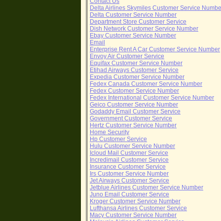
Contact Us
Delta Airlines Skymiles Customer Service Numbe
Delta Customer Service Number
Department Store Customer Service
Dish Network Customer Service Number
Ebay Customer Service Number
Email
Enterprise Rent A Car Customer Service Number
Envoy Air Customer Service
Equifax Customer Service Number
Etihad Airways Customer Service
Expedia Customer Service Number
Fedex Canada Customer Service Number
Fedex Customer Service Number
Fedex International Customer Service Number
Geico Customer Service Number
Godaddy Email Customer Service
Government Customer Service
Hertz Customer Service Number
Home Security
Hp Customer Service
Hulu Customer Service Number
Icloud Mail Customer Service
Incredimail Customer Service
Insurance Customer Service
Irs Customer Service Number
Jet Airways Customer Service
Jetblue Airlines Customer Service Number
Juno Email Customer Service
Kroger Customer Service Number
Lufthansa Airlines Customer Service
Macy Customer Service Number