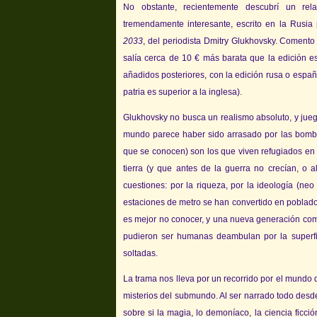
No obstante, recientemente descubrí un relat
tremendamente interesante, escrito en la Rusia 
2033
, del periodista Dmitry Glukhovsky. Comento
salía cerca de 10 € más barata que la edición e
añadidos posteriores, con la edición rusa o españ
patria es superior a la inglesa).
Glukhovsky no busca un realismo absoluto, y jueg
mundo parece haber sido arrasado por las bomba
que se conocen) son los que viven refugiados en
tierra (y que antes de la guerra no crecían, o
cuestiones: por la riqueza, por la ideología (neo
estaciones de metro se han convertido en poblados
es mejor no conocer, y una nueva generación comie
pudieron ser humanas deambulan por la superfic
soltadas.
La trama nos lleva por un recorrido por el mundo 
misterios del submundo. Al ser narrado todo desd
sobre si la magia, lo demoníaco, la ciencia ficci