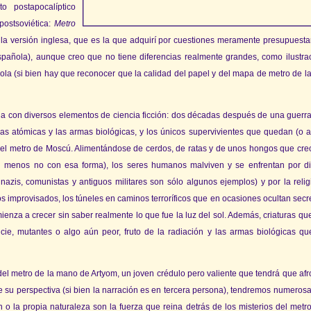
o postapocalíptico
postsoviética:
Metro
 la versión inglesa, que es la que adquirí por cuestiones meramente presupuesta
spañola), aunque creo que no tiene diferencias realmente grandes, como ilustra
ola (si bien hay que reconocer que la calidad del papel y del mapa de metro de la
a con diversos elementos de ciencia ficción: dos décadas después de una guerra t
s atómicas y las armas biológicas, y los únicos supervivientes que quedan (o 
 el metro de Moscú. Alimentándose de cerdos, de ratas y de unos hongos que cre
 al menos no con esa forma), los seres humanos malviven y se enfrentan por di
 nazis, comunistas y antiguos militares son sólo algunos ejemplos) y por la relig
 improvisados, los túneles en caminos terroríficos que en ocasiones ocultan secr
nza a crecer sin saber realmente lo que fue la luz del sol. Además, criaturas qu
ie, mutantes o algo aún peor, fruto de la radiación y las armas biológicas qu
del metro de la mano de Artyom, un joven crédulo pero valiente que tendrá que afro
e su perspectiva (si bien la narración es en tercera persona), tendremos numeros
ón o la propia naturaleza son la fuerza que reina detrás de los misterios del metr