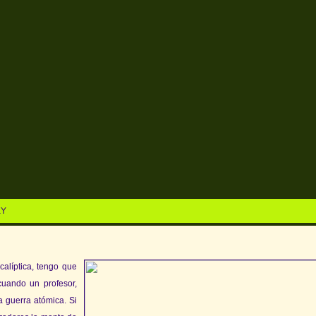
KY
calíptica, tengo que
cuando un profesor,
a guerra atómica. Si