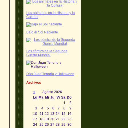
Los animales en la Historia y la
Cultura
Bajo el Sol Naciente
Los cómics de la Segunda
Guerra Mundial
Don Juan Tenorio y Halloween
Archivos
<
Agosto 2026
Lu
Ma
Mi
Ju
Vi
Sa
Do
1
2
3
4
5
6
7
8
9
10
11
12
13
14
15
16
17
18
19
20
21
22
23
24
25
26
27
28
29
30