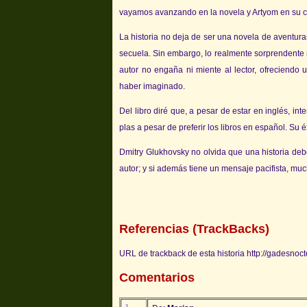
vayamos avanzando en la novela y Artyom en su c
La historia no deja de ser una novela de aventura
secuela. Sin embargo, lo realmente sorprendente no
autor no engaña ni miente al lector, ofreciendo
haber imaginado.
Del libro diré que, a pesar de estar en inglés, in
plas a pesar de preferir los libros en español. Su é
Dmitry Glukhovsky no olvida que una historia debe
autor; y si además tiene un mensaje pacifista, muc
Referencias (TrackBacks)
URL de trackback de esta historia http://gadesnoc
Comentarios