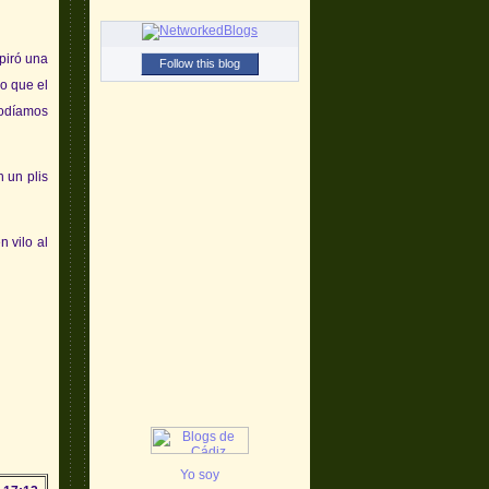
piró una
Follow this blog
no que el
podíamos
n un plis
 vilo al