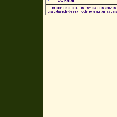
1
De:
Marian
En mi opinion creo que la mayoria de las novelas 
una catastrofe de esa indole se te quitan las gana