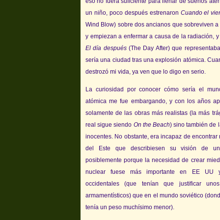
eso no fuera suficiente para llenar de sueños ate
un niño, poco después estrenaron
Cuando el vie
Wind Blow) sobre dos ancianos que sobreviven 
y empiezan a enfermar a causa de la radiación, y
El día después
(The Day After) que representaba
sería una ciudad tras una explosión atómica. Cua
destrozó mi vida, ya ven que lo digo en serio.
La curiosidad por conocer cómo sería el mun
atómica me fue embargando, y con los años apr
solamente de las obras más realistas (la más tr
real sigue siendo
On the Beach
) sino también de 
inocentes. No obstante, era incapaz de encontrar 
del Este que describiesen su visión de un
posiblemente porque la necesidad de crear miedo
nuclear fuese más importante en EE UU y
occidentales (que tenían que justificar un
armamentísticos) que en el mundo soviético (dond
tenía un peso muchísimo menor).