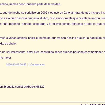
amino, iremos descubriendo parte de la verdad.
s, que de hecho se serializó en 2002 y obtuvo un éxito tan grande que incluso ins
 es lo bien descrito que está el libro, ni lo emocionante que resulta la acción, si
 un final redondo, amargo, esperado y al mismo tiempo diferente a todo lo que 
teresó a varias amigas, hasta el punto de que ya son dos las que se lo han leído e
xito es obvio:
 de ser interesante, estar bien construida, tener buenos personajes y mantener en
ho mejor.
2010-12-01 00:35
|
1 Comentarios
tem.blogalia.com//trackbacks/68329