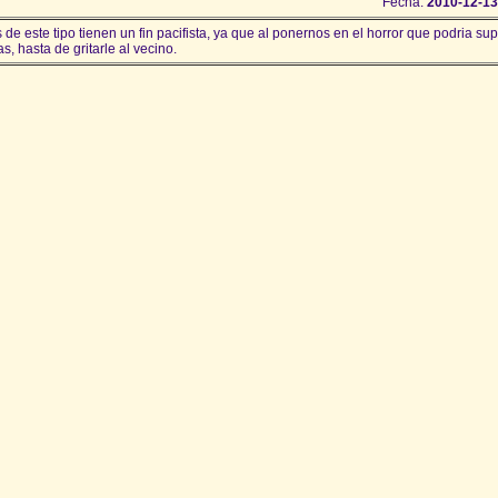
Fecha:
2010-12-13
de este tipo tienen un fin pacifista, ya que al ponernos en el horror que podria su
s, hasta de gritarle al vecino.