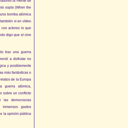
rradores la mente de
nto sopla
(When the
a una bomba atómica
 también vi en vídeo
 con actores lo que
ndo digo que el cine
do tras una guerra
endí a disfrutar no
ágica y posiblemente
las más fantásticas o
relatos de la Europa
a guerra atómica,
 sobre un conflicto
 las democracias
os inmensos gastos
e la opinión pública