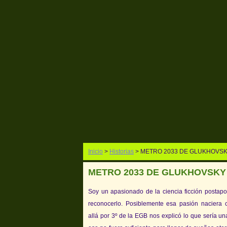
Inicio
>
Historias
> METRO 2033 DE GLUKHOVS
METRO 2033 DE GLUKHOVSKY
Soy un apasionado de la ciencia ficción postapo
reconocerlo. Posiblemente esa pasión naciera 
allá por 3º de la EGB nos explicó lo que sería un