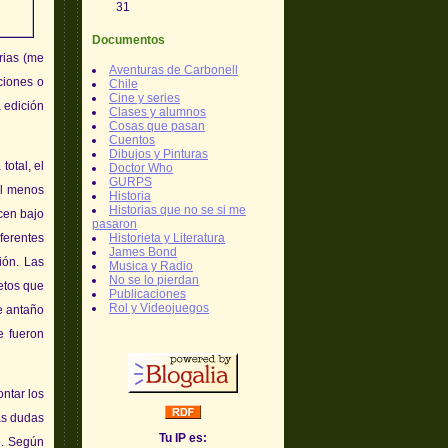
31
Documentos
rias (me
Aventuras de Carbonell
ciones o
Chile
Cine y series
 edición
Clases y alumnos
Cosas que pasan
Cuentos
Dibujos y Pinturas
otal, el
Doctor Who
GURPS
al menos
Historia
Historias que no se si me
cen bajo
pasaron
Historieta y Literatura
ferentes
James Bond
ión. Las
Musica y Radio
No se lo pierdan
etos que
Publicaciones
Rol y Videojuegos
e antaño
e fueron
ntar los
as dudas
Tu IP es:
o. Según