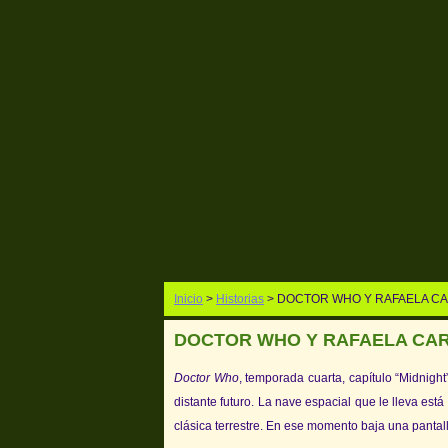
Inicio
>
Historias
> DOCTOR WHO Y RAFAELA C
DOCTOR WHO Y RAFAELA CA
Doctor Who
, temporada cuarta, capítulo “Midnigh
distante futuro. La nave espacial que le lleva est
clásica terrestre. En ese momento baja una pantall