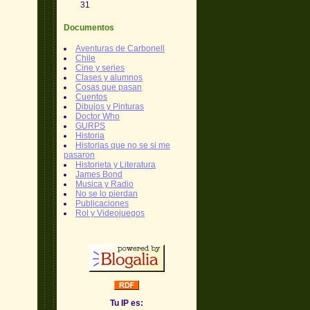
31
Documentos
Aventuras de Carbonell
Chile
Cine y series
Clases y alumnos
Cosas que pasan
Cuentos
Dibujos y Pinturas
Doctor Who
GURPS
Historia
Historias que no se si me
pasaron
Historieta y Literatura
James Bond
Musica y Radio
No se lo pierdan
Publicaciones
Rol y Videojuegos
Tu IP es: