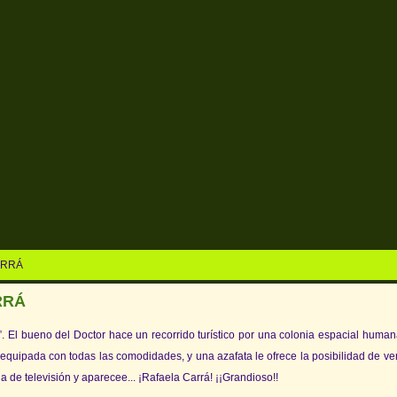
ARRÁ
RRÁ
t”. El bueno del Doctor hace un recorrido turístico por una colonia espacial human
á equipada con todas las comodidades, y una azafata le ofrece la posibilidad de v
a de televisión y aparecee... ¡Rafaela Carrá! ¡¡Grandioso!!