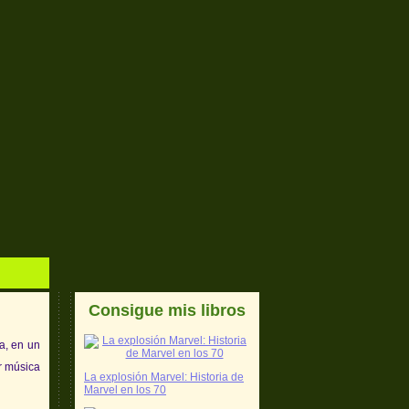
Consigue mis libros
a, en un
er música
La explosión Marvel: Historia de
Marvel en los 70