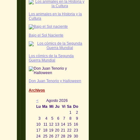
Los animales en la Historia y la
Cultura
Bajo el Sol Naciente
Los cómics de la Segunda
Guerra Mundial
Don Juan Tenorio y Halloween
Archivos
<
Agosto 2026
Lu
Ma
Mi
Ju
Vi
Sa
Do
1
2
3
4
5
6
7
8
9
10
11
12
13
14
15
16
17
18
19
20
21
22
23
24
25
26
27
28
29
30