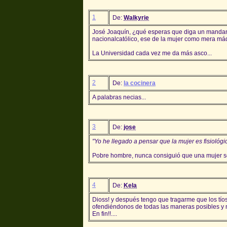
1
De:
Walkyrie
José Joaquín, ¿qué esperas que diga un mandamás
nacionalcatólico, ese de la mujer como mera máq
La Universidad cada vez me da más asco...
2
De:
la cocinera
A palabras necias...
3
De:
jose
"Yo he llegado a pensar que la mujer es fisiológi
Pobre hombre, nunca consiguió que una mujer se
4
De:
Kela
Dioss! y después tengo que tragarme que los tío
ofendiéndonos de todas las maneras posibles y ni
En fin!!....