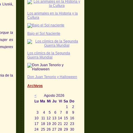
 Llusiá,
Los animales en la Historia y la
Cultura
orque la
Bajo el Sol Naciente
mujer es
 mujeres
Los cómics de la Segunda
Guerra Mundial
ia de la
Don Juan Tenorio y Halloween
Archivos
<
Agosto 2026
Lu
Ma
Mi
Ju
Vi
Sa
Do
1
2
3
4
5
6
7
8
9
10
11
12
13
14
15
16
17
18
19
20
21
22
23
24
25
26
27
28
29
30