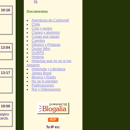
31
 10:16
Documentos
Aventuras de Carbonell
Chile
Cine y series
Clases y alumnos
Cosas que pasan
Cuentos
Dibujos y Pinturas
 13:04
Doctor Who
GURPS
Historia
Historias que no se si me
pasaron
Historieta y Literatura
 13:17
James Bond
Musica y Radio
No se lo pierdan
Publicaciones
Rol y Videojuegos
 19:50
siglos
pecto.
Tu IP es: