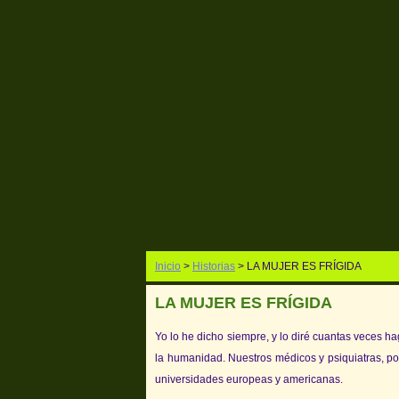
Inicio
>
Historias
> LA MUJER ES FRÍGIDA
LA MUJER ES FRÍGIDA
Yo lo he dicho siempre, y lo diré cuantas veces h
la humanidad. Nuestros médicos y psiquiatras, p
universidades europeas y americanas.