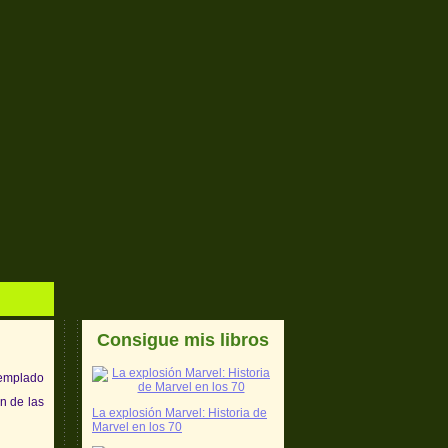
Consigue mis libros
templado
n de las
La explosión Marvel: Historia de
Marvel en los 70