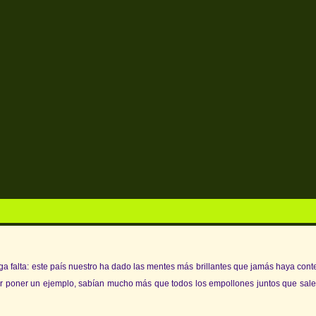
aga falta: este país nuestro ha dado las mentes más brillantes que jamás haya con
or poner un ejemplo, sabían mucho más que todos los empollones juntos que sale