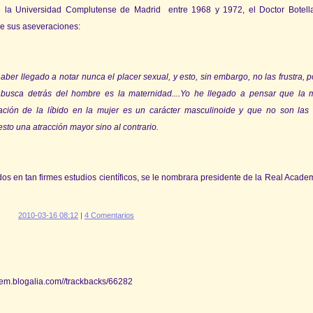
e la Universidad Complutense de Madrid
entre 1968 y 1972, el Doctor Botella
de sus aseveraciones:
er llegado a notar nunca el placer sexual, y esto, sin embargo, no las frustra, p
 busca detrás del hombre es la maternidad....Yo he llegado a pensar que la 
ltación de la líbido en la mujer es un carácter masculinoide y que no son las
sto una atracción mayor sino al contrario.
s en tan firmes estudios científicos, se le nombrara presidente de la Real Academ
2010-03-16 08:12
|
4 Comentarios
tem.blogalia.com//trackbacks/66282