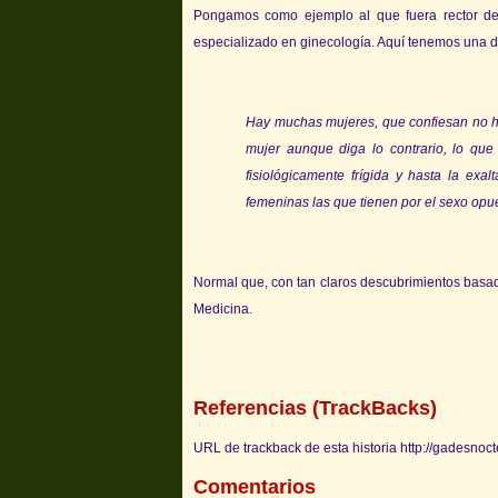
Pongamos como ejemplo al que fuera rector d
especializado en ginecología. Aquí tenemos una 
Hay muchas mujeres, que confiesan no hab
mujer aunque diga lo contrario, lo que
fisiológicamente frígida y hasta la exa
femeninas las que tienen por el sexo opue
Normal que, con tan claros descubrimientos basado
Medicina.
Referencias (TrackBacks)
URL de trackback de esta historia http://gadesnoc
Comentarios