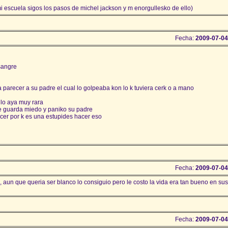
i escuela sigos los pasos de michel jackson y m enorgullesko de ello)
Fecha:
2009-07-04
sangre
a parecer a su padre el cual lo golpeaba kon lo k tuviera cerk o a mano
 lo aya muy rara
le guarda miedo y paniko su padre
acer por k es una estupides hacer eso
Fecha:
2009-07-04
aun que queria ser blanco lo consiguio pero le costo la vida era tan bueno en sus
Fecha:
2009-07-04