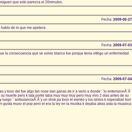
nsiguen que esto parezca el 20minutos.
Fecha:
2009-06-27
 hablo de lo que me apetece.
Fecha:
2009-07-03
ue la consecuencia que se volvio blanco fue porque tenia vitiligo un enfermedad
Fecha:
2009-07-04
s y tooo del fue algo tan nose dan ganas de ir a verlo a donde ``lo enterraronÂ´Â´
e su muerte pero k lata porke taba muy muy muy pero muy vivo 2 dias antes de su
 y luego ``ambulanciaÂ´Â´y un shok pa tooo el elenko y los idolos k esperaban kon
 m gusta muxo el pop pero el era la ley en la musika k dejaba atras asta la muasica