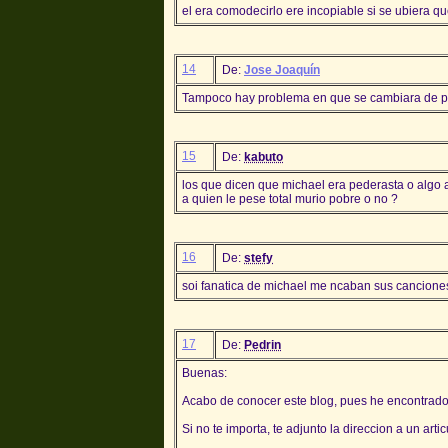
el era comodecirlo ere incopiable si se ubiera qu
14
De:
Jose Joaquín
Tampoco hay problema en que se cambiara de pie
15
De:
kabuto
los que dicen que michael era pederasta o algo 
a quien le pese total murio pobre o no ?
16
De:
stefy
soi fanatica de michael me ncaban sus canciones 
17
De:
Pedrin
Buenas:
Acabo de conocer este blog, pues he encontrado 
Si no te importa, te adjunto la direccion a un ar