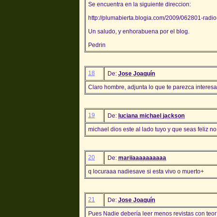
Se encuentra en la siguiente direccion:
http://plumabierta.blogia.com/2009/062801-radio
Un saludo, y enhorabuena por el blog.
Pedrin
18
De:
Jose Joaquín
Claro hombre, adjunta lo que te parezca interesa
19
De:
luciana michael jackson
michael dios este al lado tuyo y que seas feliz 
20
De:
mariiaaaaaaaaaa
q locuraaa nadiesave si esta vivo o muerto+
21
De:
Jose Joaquín
Pues Nadie debería leer menos revistas con teorí