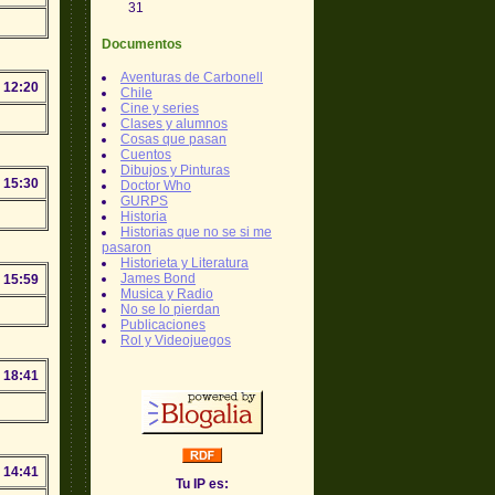
31
Documentos
Aventuras de Carbonell
 12:20
Chile
Cine y series
Clases y alumnos
Cosas que pasan
Cuentos
Dibujos y Pinturas
 15:30
Doctor Who
GURPS
Historia
Historias que no se si me
pasaron
Historieta y Literatura
James Bond
 15:59
Musica y Radio
No se lo pierdan
Publicaciones
Rol y Videojuegos
 18:41
 14:41
Tu IP es: