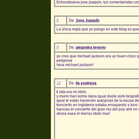
Enhorabuena jose joaquin, tus comentaristas co
8
De:
Jose Joaquín
La única regla que yo pongo en este blog es que
9
De:
alejandra tenorio
yo creo que michael jackson era un buen chico q
peligrosa
!viva michael jackson!
10
De:
lia espinoza
k lata era mi idolo
y murio haci komo dana igual duele pork biografia
igual le estan haciendo autopcias de la kausa d
koncierto en inglaterra estaba ensayando y tooo
hancias el concierto del gran rey del pop ami no
ahora osea el menso idolo muri