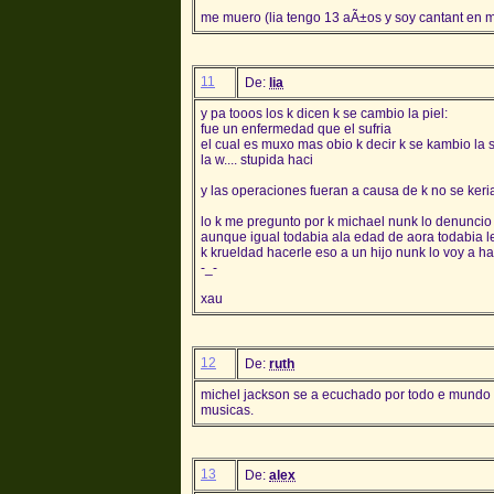
me muero (lia tengo 13 aÃ±os y soy cantant en m
11
De:
lia
y pa tooos los k dicen k se cambio la piel:
fue un enfermedad que el sufria
el cual es muxo mas obio k decir k se kambio la 
la w.... stupida haci
y las operaciones fueran a causa de k no se keri
lo k me pregunto por k michael nunk lo denuncio
aunque igual todabia ala edad de aora todabia 
k krueldad hacerle eso a un hijo nunk lo voy a h
-_-
xau
12
De:
ruth
michel jackson se a ecuchado por todo e mundo , 
musicas.
13
De:
alex