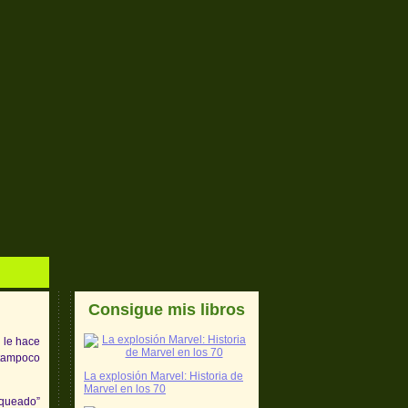
Consigue mis libros
 le hace
 tampoco
La explosión Marvel: Historia de
Marvel en los 70
nqueado”