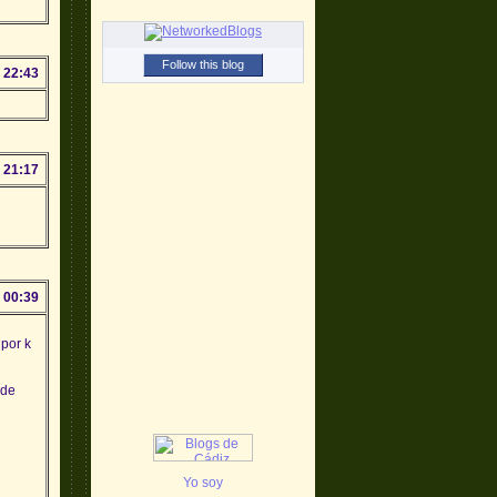
Follow this blog
 22:43
 21:17
 00:39
 por k
 de