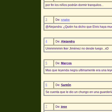
por fin los niños podrán dormir tranquilos...
3
De:
snake
@Alejandra: ¿Quién ha dicho que Elvis haya m
4
De:
Alejandra
Ummmmmm Iker Jiménez no desde luego...xD
5
De:
Marcos
Mas que leyenda negra ultimamente era una leye
6
De:
Santón
Se cuenta que le dio un chungo en una guarderí
7
De:
jose