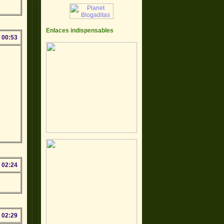
Enlaces indispensables
 00:53
 02:24
 02:29