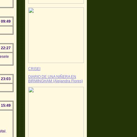
 09:49
 22:27
pesele
CRISEI
DIARIO DE UNA NIÑERA EN
 23:03
BIRMINGHAM (Alejandra Flores)
 15:49
tal.