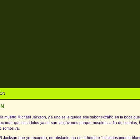
SON
ON
Ha muerto Michael Jackson, y a uno se le quede ese sabor extraño en la boca que
recordar que sus ídolos ya no son tan jóvenes porque nosotros, a fin de cuentas,
lo somos ya.
El Jackson que yo recuerdo, no obstante, no es el hombre “misteriosamente bla