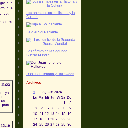
egro que
rto, que
Los animales en la Historia y la
mundo.
Cultura
ue en mi
Bajo el Sol Naciente
Los cómics de la Segunda
Guerra Mundial
Don Juan Tenorio y Halloween
Archivos
 11:23
<
Agosto 2026
es, ya
ue,
Lu
Ma
Mi
Ju
Vi
Sa
Do
 sus
1
2
s para
3
4
5
6
7
8
9
10
11
12
13
14
15
16
17
18
19
20
21
22
23
24
25
26
27
28
29
30
 12:19