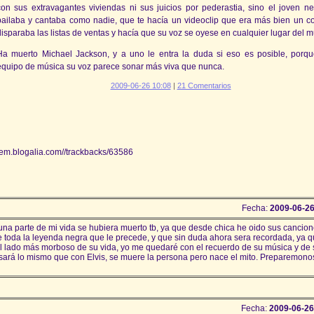
con sus extravagantes viviendas ni sus juicios por pederastia, sino el joven n
bailaba y cantaba como nadie, que te hacía un videoclip que era más bien un co
disparaba las listas de ventas y hacía que su voz se oyese en cualquier lugar del 
Ha muerto Michael Jackson, y a uno le entra la duda si eso es posible, porq
equipo de música su voz parece sonar más viva que nunca.
2009-06-26 10:08
|
21 Comentarios
tem.blogalia.com//trackbacks/63586
Fecha:
2009-06-26
na parte de mi vida se hubiera muerto tb, ya que desde chica he oido sus cancion
e toda la leyenda negra que le precede, y que sin duda ahora sera recordada, ya q
 el lado más morboso de su vida, yo me quedaré con el recuerdo de su música y de
pasará lo mismo que con Elvis, se muere la persona pero nace el mito. Preparemono
Fecha:
2009-06-26