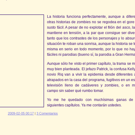
La historia funciona perfectamente, aunque a difer
otras historias de zombies no se regodea en el gore 
susto fácil. A pesar de no explotar el filón del asco, la
mantiene en tensión, a la par que consigue ser diver
tanto que los contrastes de los personajes y lo absur
situación te roban una sonrisa, aunque la historia se 
misma en serio en todo momento, por lo que no hay
fáciles ni parodias (bueno sí, la parodia a Gran Herm
Aunque sólo he visto el primer capítulo, la trama se 
muy bien planteada. El jefazo Patrick, la confusa Kell
novio Riq van a vivir la epidemia desde diferentes 
atrapados en la casa del programa, fugitivos en un es
televisión lleno de cadáveres y zombies, o en m
campo sin saber qué rumbo tomar.
Yo me he quedado con muchísimas ganas de 
siguientes capítulos. Ya me contarán ustedes.
2009-02-05 00:17
|
3 Comentarios