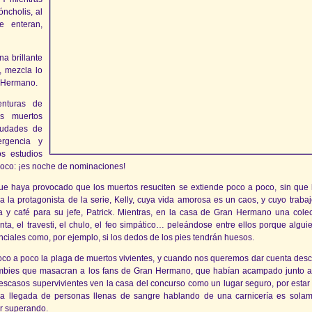
ncholis, al
 enteran,
a brillante
s, mezcla lo
n Hermano.
enturas de
s muertos
ciudades de
ergencia y
s estudios
oco: ¡es noche de nominaciones!
 que haya provocado que los muertos resuciten se extiende poco a poco, sin que 
la protagonista de la serie, Kelly, cuya vida amorosa es un caos, y cuyo trabaj
ina y café para su jefe, Patrick. Mientras, en la casa de Gran Hermano una cole
onta, el travesti, el chulo, el feo simpático… peleándose entre ellos porque algu
ciales como, por ejemplo, si los dedos de los pies tendrán huesos.
 poco a poco la plaga de muertos vivientes, y cuando nos queremos dar cuenta des
zombies que masacran a los fans de Gran Hermano, que habían acampado junto a
 escasos supervivientes ven la casa del concurso como un lugar seguro, por estar 
 la llegada de personas llenas de sangre hablando de una carnicería es sola
ir superando.