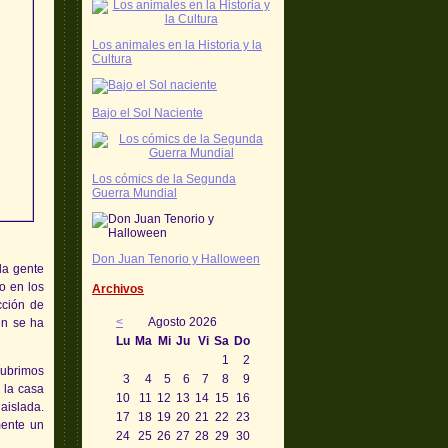
Los animales en la Historia y la
Cultura
Bajo el Sol Naciente
Los cómics de la Segunda
Guerra Mundial
Don Juan Tenorio y Halloween
la gente
o en los
Archivos
cción de
<
Agosto 2026
ien se ha
Lu
Ma
Mi
Ju
Vi
Sa
Do
1
2
cubrimos
3
4
5
6
7
8
9
 la casa
10
11
12
13
14
15
16
aislada.
17
18
19
20
21
22
23
mente un
24
25
26
27
28
29
30