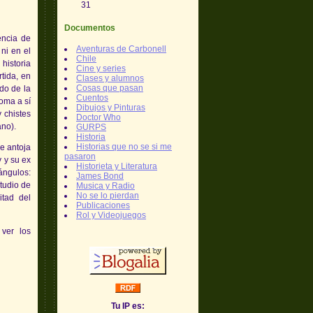
31
Documentos
encia de
Aventuras de Carbonell
ni en el
Chile
 historia
Cine y series
tida, en
Clases y alumnos
Cosas que pasan
do de la
Cuentos
toma a sí
Dibujos y Pinturas
 chistes
Doctor Who
ano).
GURPS
Historia
Historias que no se si me
me antoja
pasaron
y y su ex
Historieta y Literatura
ángulos:
James Bond
tudio de
Musica y Radio
No se lo pierdan
itad del
Publicaciones
Rol y Videojuegos
ver los
Tu IP es: