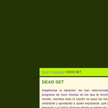
Inicio
>
Historias
> DEAD SET
DEAD SET
Imagínense la situación: les han selecciona
programa de esos chorras en los que te incom
mundo, mientras toda la nación se pasa las ho
mirándote y apostando a quién expulsarán, qué p
formarán o si habrá choques desde el primer día.