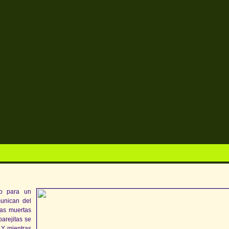
do para un
unican del
ras muertas
arejitas se
 Y mientras