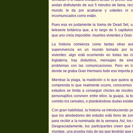
andan disfrutando de sus 5 minutos de fama, recó
mundo le da por acabarse y ustedes ni se
incomunicados como están.
Pues esa es justamente la trama de Dead Set, un
teleserie británica que, a lo largo de 5 capítulo
que uno creía imposible: muertos vivientes y Gra
La historia comienza como tantas otras av
supervivencia en un mundo tomado por lo
vivientes: algo está ocurriendo en todas las 
Inglaterra, hay disturbios, mensajes de em
problemas con las comunicaciones. Pero en lo
donde se graba Gran Hermano todo eso importa p
Mientras la plaga, la maldición o lo que quiera
comprenda lo que realmente ocurre, conocemos a 
estudios se limita a conseguir chicles de nicot
personajillos conviven entre ellos: la guapa, la t
comido los cereales, o planteándose dudas existen
Con gran habilidad, la historia va introduciendo
que los alrededores del estudio está lleno de 
para recibir a la nominada de la semana. Así, los
Desgraciadamente, los participantes creen que
montaje, una prueba más de las que tendrán que 