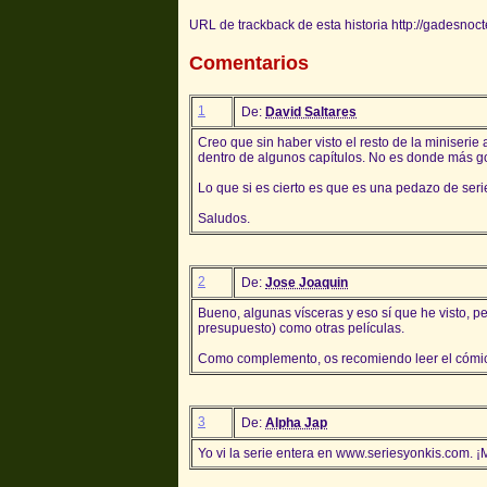
URL de trackback de esta historia http://gadesnoc
Comentarios
1
De:
David Saltares
Creo que sin haber visto el resto de la miniseri
dentro de algunos capítulos. No es donde más gor
Lo que si es cierto es que es una pedazo de ser
Saludos.
2
De:
Jose Joaquin
Bueno, algunas vísceras y eso sí que he visto, p
presupuesto) como otras películas.
Como complemento, os recomiendo leer el cómi
3
De:
Alpha Jap
Yo vi la serie entera en www.seriesyonkis.com. 