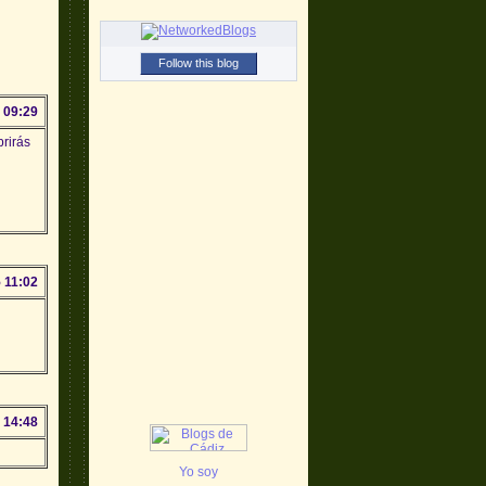
Follow this blog
 09:29
brirás
 11:02
 14:48