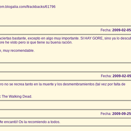
tem.blogalia.com//trackbacks/61796
Fecha:
2009-02-05
e aciertas bastante, excepto en algo muy importante. SI HAY GORE, sino ya lo descu
e he visto pero si que tiene su buena ración.
ie, muy recomendable.
Fecha:
2009-02-05
ero no se recrea tanto en la muerte y los desmembramientos (tal vez por falta de
c The Walking Dead.
Fecha:
2009-09-25
¡Me encantó! Os la recomiendo a todos.