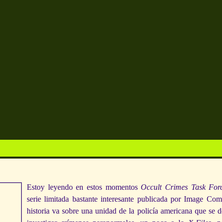
Estoy leyendo en estos momentos
Occult Crimes Task For
serie limitada bastante interesante publicada por Image Com
historia va sobre una unidad de la policía americana que se d