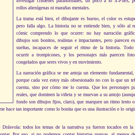
investigar crímenes paranormales, un poco a lo
X-Files
, p
rollos alienígenas ni marañas mentales.
La trama está bien, el dibujante es bueno, el color es est
pero falla algo. La historia no se entiende bien, y sólo al re
cómic comprendo lo que ocurre: no hay narración gráfi
dibujos son bonitos, realistas e impactantes, pero parecen e
sueltas, incapaces de seguir el ritmo de la historia. Todo
ocurrir a trompicones, y los personajes más parecen fot
congelados que seres vivos y en movimiento.
La narración gráfica se me antoja un elemento fundamental, 
porque cada vez estoy más obsesionado no con lo que un t
cuenta, sino por cómo me lo cuenta. Que los personajes p
reales, que dominen la viñeta y se muevan a su antojo (aunqu
fondo son dibujos fijos, claro), que marquen un ritmo lento o
 hace tan importante como lo bonita que es una ilustración o lo origi
 Drásvola: todos los temas de la narrativa ya fueron tocados en l
ntar. Por eso, si no podemos contar historias nuevas, al menos 