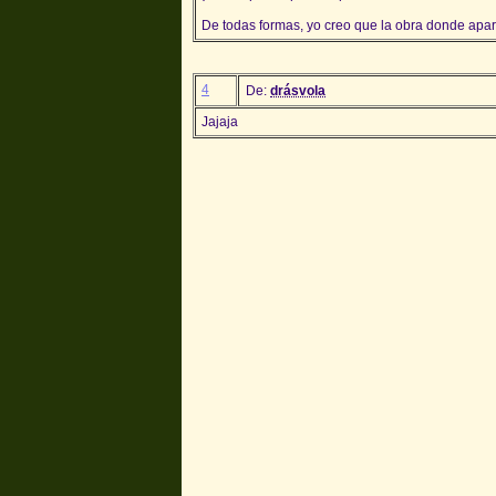
De todas formas, yo creo que la obra donde apar
4
De:
drásvola
Jajaja