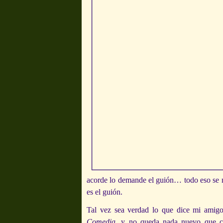
acorde lo demande el guión… todo eso se me
es el guión.
Tal vez sea verdad lo que dice mi amigo
Comedia
, y no queda nada nuevo que co