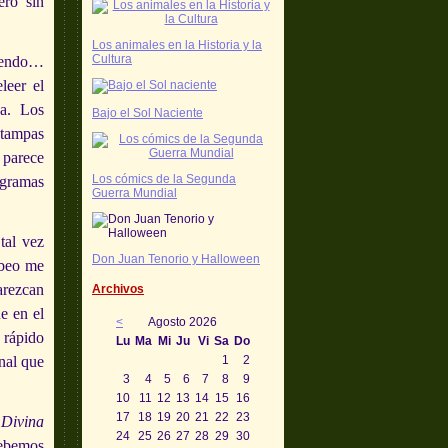
ero sin
Los animales en la Historia y la
Cultura
upendo…
leer el
ca. Los
Bajo el Sol Naciente
stampas
 parece
Los cómics de la Segunda
ogramas
Guerra Mundial
tal vez
Don Juan Tenorio y Halloween
ebeo me
arezcan
Archivos
e en el
<
Agosto 2026
 rápido
Lu
Ma
Mi
Ju
Vi
Sa
Do
1
2
nal que
3
4
5
6
7
8
9
10
11
12
13
14
15
16
17
18
19
20
21
22
23
a
Divina
24
25
26
27
28
29
30
debemos