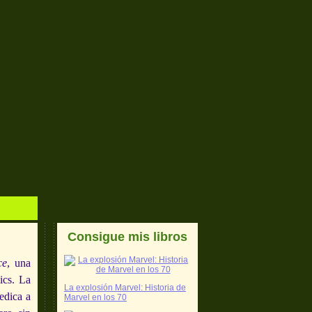
Consigue mis libros
ce
, una
ics. La
La explosión Marvel: Historia de
edica a
Marvel en los 70