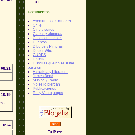
31
Documentos
Aventuras de Carbonell
Chile
Cine y series
Clases y alumnos
Cosas que pasan
Cuentos
Dibujos y Pinturas
Doctor Who
GURPS
Historia
Historias que no se si me
pasaron
 08:21
Historieta y Literatura
James Bond
Musica y Radio
No se lo pierdan
Publicaciones
Rol y Videojuegos
 10:19
cio,
 10:24
Tu IP es: