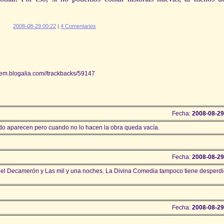
2008-08-29 00:22
|
4 Comentarios
tem.blogalia.com//trackbacks/59147
Fecha:
2008-08-29
do aparecen pero cuando no lo hacen la obra queda vacía.
Fecha:
2008-08-29
é el Decamerón y Las mil y una noches. La Divina Comedia tampoco tiene desperdi
Fecha:
2008-08-29