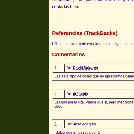
contarlas bien.
Referencias (TrackBacks)
URL de trackback de esta historia http://gadesnoc
Comentarios
1
De:
David Saltares
Ese es el tipo de cosas que no apreciamos cuan
2
De:
drásvola
Gracias por la cita. Puede que sí, pero mencion
claro.
3
De:
Jose Joaquin
¡Sabía que empezaba por D!