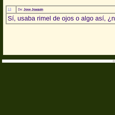
13
De:
Jose Joaquin
Sí, usaba rimel de ojos o algo así, ¿
©