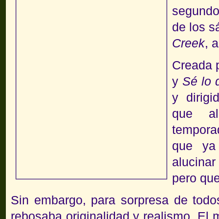
segundo
de los s
Creek
, 
Creada 
y
Sé lo 
y dirig
que al
tempor
que ya
alucinar
pero que
Sin embargo, para sorpresa de todos
rebosaba originalidad y realismo. El