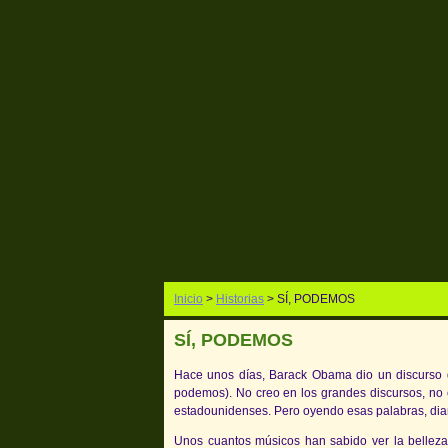
Inicio
>
Historias
> SÍ, PODEMOS
SÍ, PODEMOS
Hace unos días, Barack Obama dio un discurso
podemos). No creo en los grandes discursos, no cr
estadounidenses. Pero oyendo esas palabras, diant
Unos cuantos músicos han sabido ver la belleza