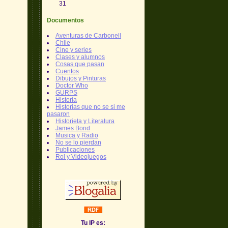
31
Documentos
Aventuras de Carbonell
Chile
Cine y series
Clases y alumnos
Cosas que pasan
Cuentos
Dibujos y Pinturas
Doctor Who
GURPS
Historia
Historias que no se si me
pasaron
Historieta y Literatura
James Bond
Musica y Radio
No se lo pierdan
Publicaciones
Rol y Videojuegos
Tu IP es: