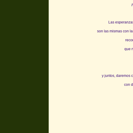
¡
Las esperanzas
son las mismas con la
reco
que n
y juntos, daremos c
con d