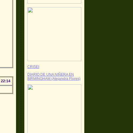
CRISEI
DIARIO DE UNA NIÑERA EN
BIRMINGHAM (Alejandra Flores)
 22:14