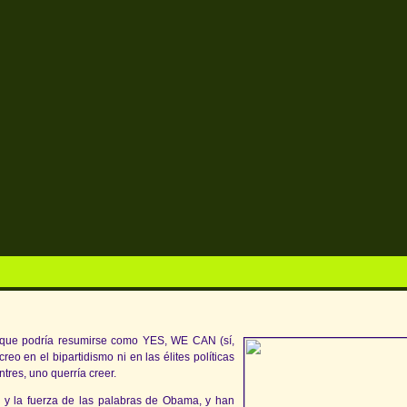
 que podría resumirse como YES, WE CAN (sí,
eo en el bipartidismo ni en las élites políticas
res, uno querría creer.
 y la fuerza de las palabras de Obama, y han