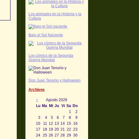
Los animales en la Historia y la
Cultura
Bajo el Sol Naciente
Los cómics de la Segunda
Guerra Mundial
Don Juan Tenorio y Halloween
Archivos
<
Agosto 2026
Lu
Ma
Mi
Ju
Vi
Sa
Do
1
2
3
4
5
6
7
8
9
10
11
12
13
14
15
16
17
18
19
20
21
22
23
24
25
26
27
28
29
30