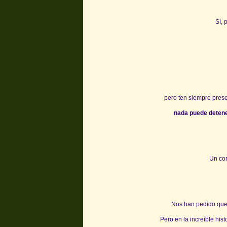
Sí, 
pero ten siempre pres
nada puede detene
Un cor
Nos han pedido que 
Pero en la increíble his