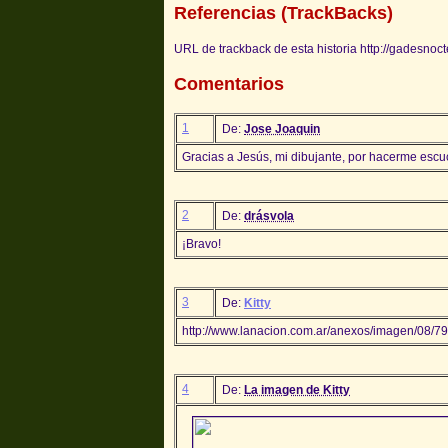
Referencias (TrackBacks)
URL de trackback de esta historia http://gadesnoc
Comentarios
1
De:
Jose Joaquin
Gracias a Jesús, mi dibujante, por hacerme escuc
2
De:
drásvola
¡Bravo!
3
De:
Kitty
http://www.lanacion.com.ar/anexos/imagen/08/
4
De:
La imagen de Kitty