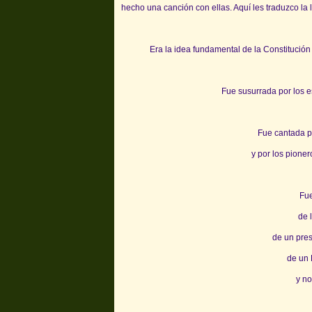
hecho una canción con ellas. Aquí les traduzco la le
Era la idea fundamental de la Constitución
Fue susurrada por los e
Fue cantada p
y por los pioner
Fue
de 
de un pres
de un 
y no