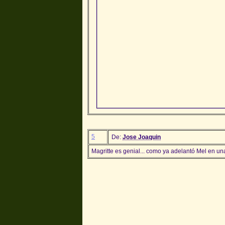
5
De:
Jose Joaquin
Magritte es genial... como ya adelantó Mel en una