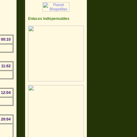
Enlaces indispensables
 00:10
 11:02
 12:04
 20:04