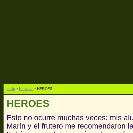
Inicio
>
Historias
> HEROES
HEROES
Esto no ocurre muchas veces: mis al
Marín y el frutero me recomendaron 